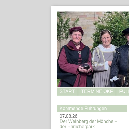
START
TERMINE ÖKF
FÜ
Kommende Führungen
07.08.26
Der Weinberg der Mönche –
der Ehrlicherpark